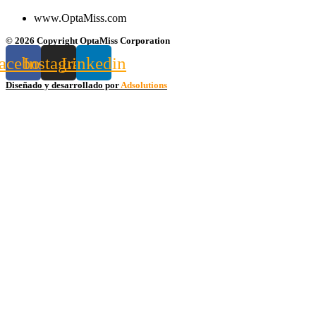
www.OptaMiss.com
© 2026 Copyright OptaMiss Corporation
acebook
Instagram
Linkedin
Diseñado y desarrollado por
Adsolutions