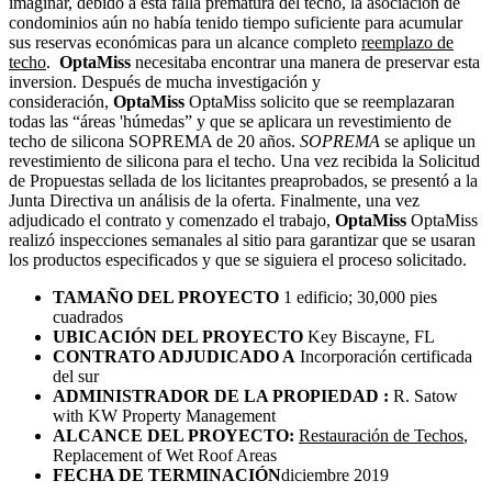
imaginar, debido a esta falla prematura del techo, la asociación de
condominios aún no había tenido tiempo suficiente para acumular
sus reservas económicas para un alcance completo
reemplazo de
techo
.
OptaMiss
necesitaba encontrar una manera de preservar esta
inversion. Después de mucha investigación y
consideración,
OptaMiss
OptaMiss solicito que se reemplazaran
todas las “áreas 'húmedas” y que se aplicara un revestimiento de
techo de silicona SOPREMA de 20 años.
SOPREMA
se aplique un
revestimiento de silicona para el techo. Una vez recibida la Solicitud
de Propuestas sellada de los licitantes preaprobados, se presentó a la
Junta Directiva un análisis de la oferta. Finalmente, una vez
adjudicado el contrato y comenzado el trabajo,
OptaMiss
OptaMiss
realizó inspecciones semanales al sitio para garantizar que se usaran
los productos especificados y que se siguiera el proceso solicitado.
TAMAÑO DEL PROYECTO
1 edificio; 30,000 pies
cuadrados
UBICACIÓN DEL PROYECTO
Key Biscayne, FL
CONTRATO ADJUDICADO A
Incorporación certificada
del sur
ADMINISTRADOR DE LA PROPIEDAD :
R. Satow
with KW Property Management
ALCANCE DEL PROYECTO:
Restauración de Techos
,
Replacement of Wet Roof Areas
FECHA DE TERMINACIÓN
diciembre 2019